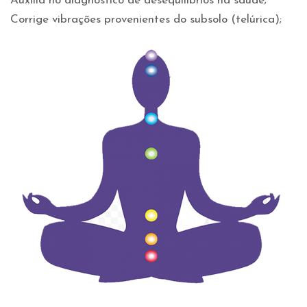
Auxilia no diagnostico de desequilíbrios na saúde;
Corrige vibrações provenientes do subsolo (telúrica);